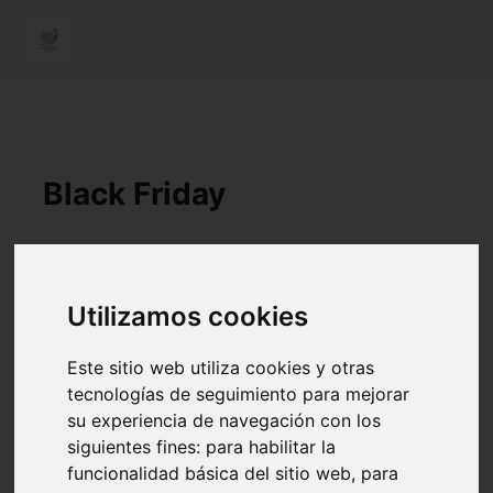
Black Friday
Utilizamos cookies
Ahora que se acerca el Black Friday, es una
buena época para comprar
Este sitio web utiliza cookies y otras
responsablemente
cosas que necesitamos o
tecnologías de seguimiento para mejorar
queremos incorporar a nuestra vida,
su experiencia de navegación con los
ahorrándonos algo de dinero.
siguientes fines:
para habilitar la
funcionalidad básica del sitio web
,
para
Te comparto algunas de las que han pasado