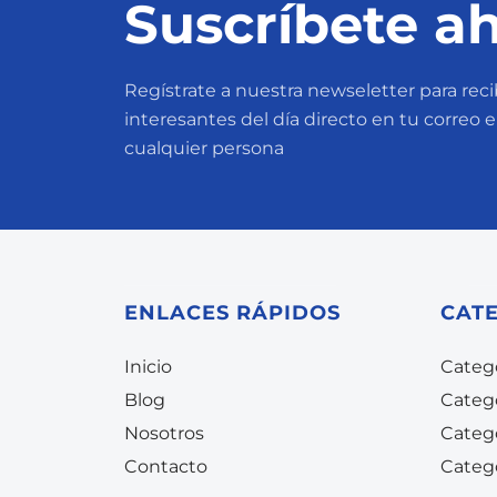
Suscríbete ah
Regístrate a nuestra newseletter para recib
interesantes del día directo en tu correo 
cualquier persona
ENLACES RÁPIDOS
CAT
Inicio
Catego
Blog
Categ
Nosotros
Categ
Contacto
Categ