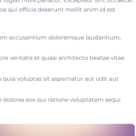
u fugiat nulla pariatur. Excepteur sint occaecat
a qui officia deserunt mollit anim id est
atem accusantium doloremque laudantium,
re veritatis et quasi architecto beatae vitae
uia voluptas sit aspernatur aut odit aut
dolores eos qui ratione voluptatem sequi