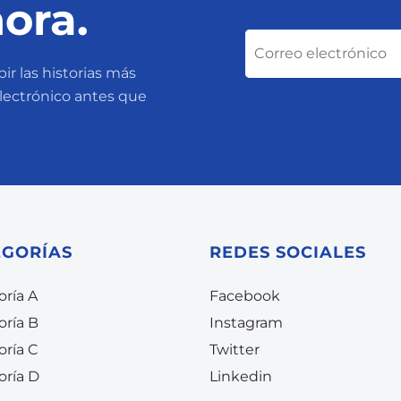
ora.
ir las historias más
electrónico antes que
EGORÍAS
REDES SOCIALES
ría A
Facebook
oría B
Instagram
oría C
Twitter
oría D
Linkedin