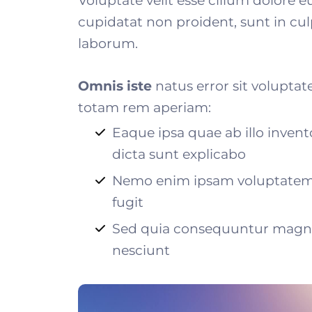
Voluptate velit esse cillum dolore e
cupidatat non proident, sunt in culp
laborum.
Omnis iste
natus error sit volupt
totam rem aperiam:
Eaque ipsa quae ab illo invento
dicta sunt explicabo
Nemo enim ipsam voluptatem q
fugit
Sed quia consequuntur magni 
nesciunt