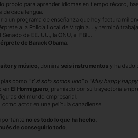
o propio para aprender idiomas en tiempo récord, bas
s de cada lengua.
r a un programa de enseñanza que hoy factura millon
rprete a la Policía Local de Virginia… y terminó trabaj
l Senado de EE. UU., la ONU, el FBI…
térprete de Barack Obama
.
sitor y músico
, domina
seis instrumentos
y ha dado 
opias como
“Y si solo somos uno”
o
“Muy happy happy
do en
El Hormiguero
, premiado por su trayectoria emp
figuras del mundo empresarial.
o como actor en una película canadiense.
importante
no es todo lo que ha hecho
.
pués de conseguirlo todo
.