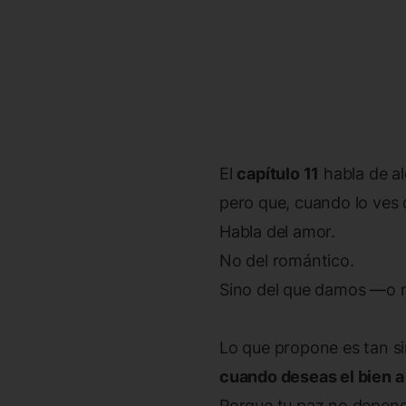
El
capítulo 11
habla de a
pero que, cuando lo ves 
Habla del amor.
No del romántico.
Sino del que damos —o
Lo que propone es tan si
cuando deseas el bien a 
Porque tu paz no depend