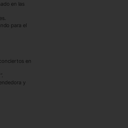
ado en las
es.
ando para el
conciertos en
”
.
rendedora y