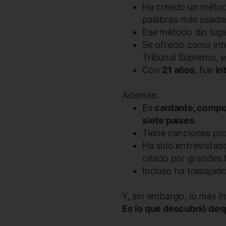
Ha creado un métod
palabras más usada
Ese método dio luga
Se ofreció como inté
Tribunal Supremo, e
Con
21 años
, fue
in
Además:
Es
cantante, compo
siete países
.
Tiene canciones pr
Ha sido entrevista
citado por grandes 
Incluso ha trabajad
Y, sin embargo, lo más 
Es
lo que descubrió des