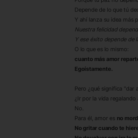
Depende de lo que tú de
Y ahí lanza su idea más 
Nuestra felicidad depende
Y ese éxito depende de 
O lo que es lo mismo:
cuanto más amor reparte
Egoístamente.
Pero ¿qué significa "dar
¿Ir por la vida regalando
No.
Para él, amor es
no mord
No gritar cuando te hier
No devolver con ira lo q