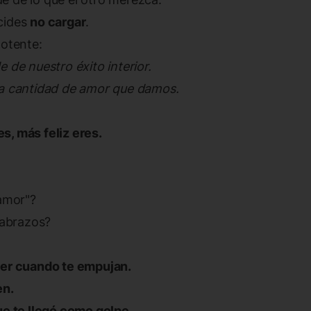
cides
no cargar
.
potente:
 de nuestro éxito interior.
la cantidad de amor que damos.
s, más feliz eres.
 amor"?
 abrazos?
er cuando te empujan.
en.
ue te llegó como golpe.