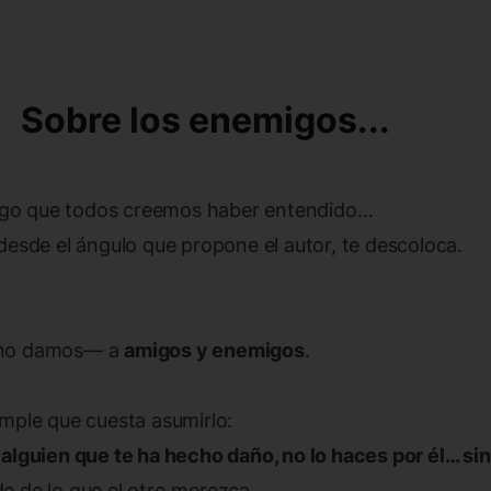
Sobre los enemigos...
lgo que todos creemos haber entendido…
desde el ángulo que propone el autor, te descoloca.
 no damos— a
amigos y enemigos
.
mple que cuesta asumirlo:
alguien que te ha hecho daño, no lo haces por él… sino
e de lo que el otro merezca.